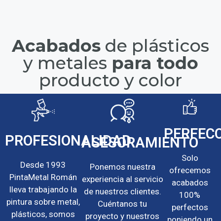
Acabados
de plásticos
y metales
para todo
producto y color
PERFEC
PROFESIONALIDAD
ASESORAMIENTO
Solo
Desde 1993
Ponemos nuestra
ofrecemos
PintaMetal Román
experiencia al servicio
acabados
lleva trabajando la
de nuestros clientes.
100%
pintura sobre metal,
Cuéntanos tu
perfectos
plásticos, somos
proyecto y nuestros
poniendo un